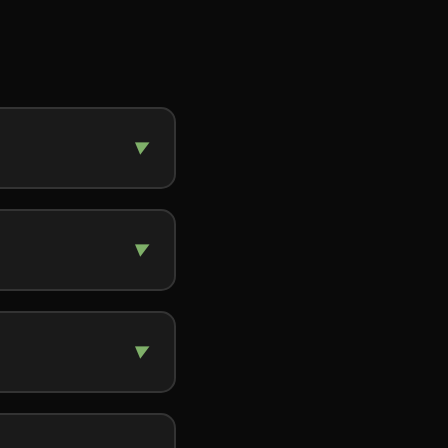
▼
▼
▼