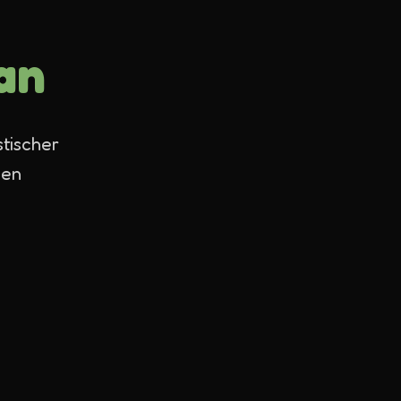
an
tischer
nen