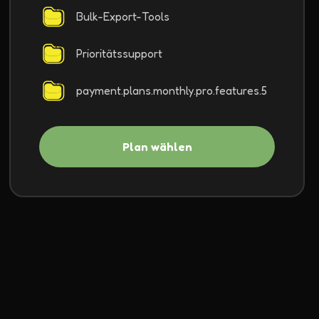
Bulk-Export-Tools
Prioritätssupport
payment.plans.monthly.pro.features.5
Plan wählen